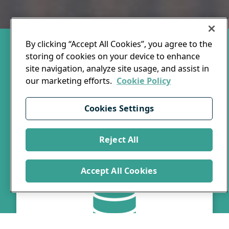
By clicking “Accept All Cookies”, you agree to the
Onze dienstverlening
storing of cookies on your device to enhance
site navigation, analyze site usage, and assist in
Met ons uitgebreide portfolio van standaard- en
our marketing efforts.
Cookie Policy
maatwerkoplossingen en jarenlange ervaring
binnen de publieke sector, helpen wij jouw
Cookies Settings
organisatie om datagedreven beslissingen te
nemen voor een betere toekomst in onze
maatschappij.
Reject All
Accept All Cookies